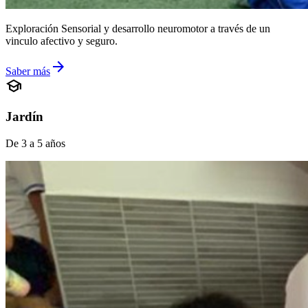
Exploración Sensorial y desarrollo neuromotor a través de un
vinculo afectivo y seguro.
arrow_forward
Saber más
school
Jardín
De 3 a 5 años