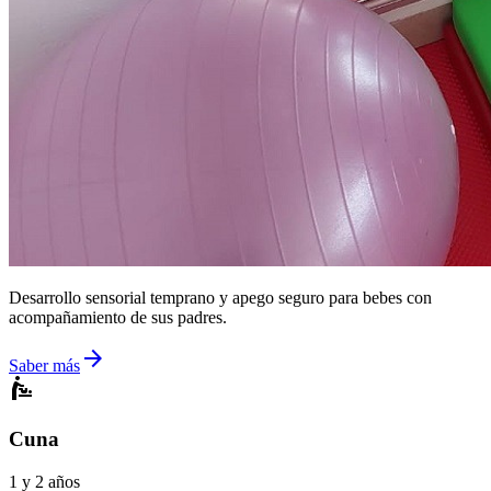
Desarrollo sensorial temprano y apego seguro para bebes con
acompañamiento de sus padres.
arrow_forward
Saber más
baby_changing_station
Cuna
1 y 2 años